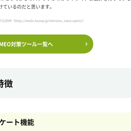
けているのだと思います。
プ公式HP（
https://media.locaop.jp/interview_nakai-sports/
）
MEO対策ツール一覧へ
特徴
ケート機能