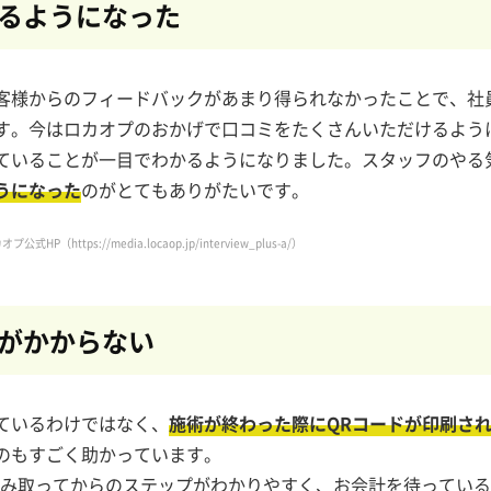
るようになった
客様からのフィードバックがあまり得られなかったことで、社
す。
今はロカオプのおかげで口コミをたくさんいただけるよう
ていることが一目でわかるようになりました。
スタッフのやる
うになった
のがとてもありがたいです。
オプ公式HP（
https://media.locaop.jp/interview_plus-a/
）
がかからない
ているわけではなく、
施術が終わった際にQRコードが印刷さ
のもすごく助かっています。
読み取ってからのステップがわかりやすく、お会計を待ってい