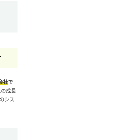
す
会社
で
人の成長
けのシス