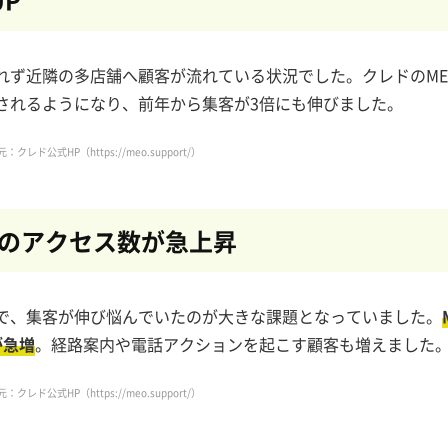
れず近隣の多店舗へ顧客が流れている状況でした。クレドのME
されるようになり、前年から集客が3倍にも伸びました。
元：クレド公式HP（
https://meo.support/
）
の
アクセス数が急上昇
で、集客が伸び悩んでいたのが大きな課題となっていました。
が急増
。経路案内や電話アクションを起こす顧客も増えました
元：クレド公式HP（
https://meo.support/
）