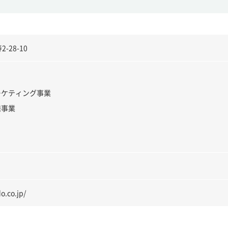
28-10
ーケティング事業
発事業
o.co.jp/