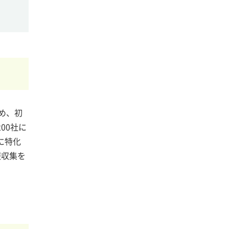
め、初
00社に
に特化
報収集を