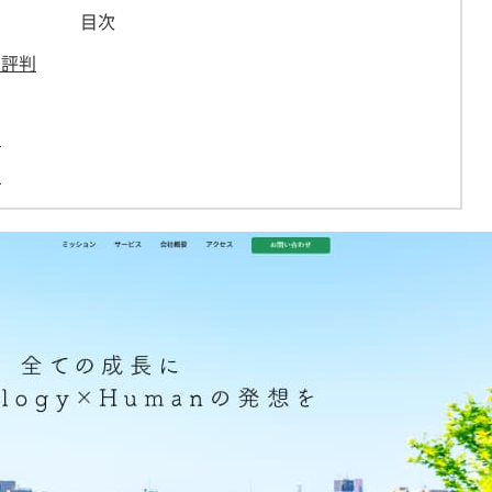
目次
・評判
ス
報