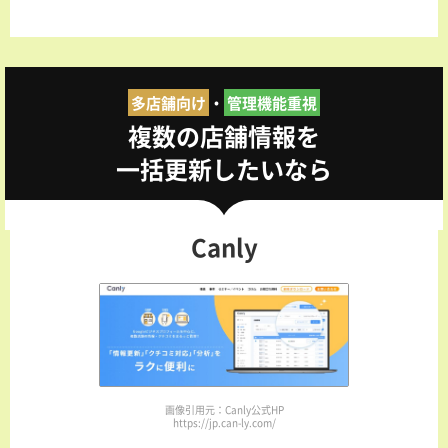
多店舗向け
・
管理機能重視
複数の店舗情報を
一括更新したいなら
Canly
画像引用元：Canly公式HP
https://jp.can-ly.com/