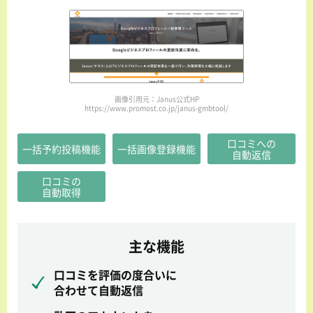
画像引用元：Janus公式HP
https://www.promost.co.jp/janus-gmbtool/
口コミへの
一括予約投稿機能
一括画像登録機能
自動返信
口コミの
自動取得
主な機能
口コミを評価の度合いに
合わせて自動返信