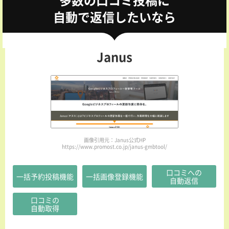
自動で返信したいなら
Janus
画像引用元：Janus公式HP
https://www.promost.co.jp/janus-gmbtool/
口コミへの
一括予約投稿機能
一括画像登録機能
自動返信
口コミの
自動取得