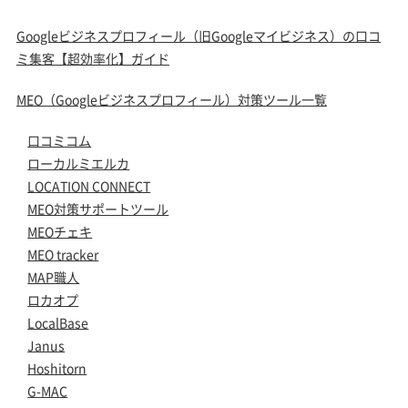
Googleビジネスプロフィール（旧Googleマイビジネス）の口コ
ミ集客【超効率化】ガイド
MEO（Googleビジネスプロフィール）対策ツール一覧
口コミコム
ローカルミエルカ
LOCATION CONNECT
MEO対策サポートツール
MEOチェキ
MEO tracker
MAP職人
ロカオプ
LocalBase
Janus
Hoshitorn
G-MAC