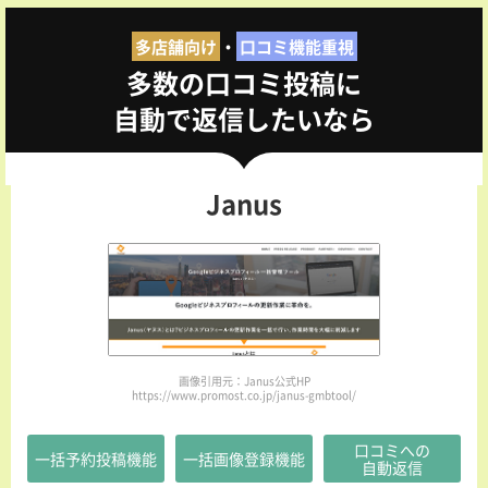
多店舗向け
・
口コミ機能重視
多数の口コミ投稿に
自動で返信したいなら
Janus
画像引用元：Janus公式HP
https://www.promost.co.jp/janus-gmbtool/
口コミへの
一括予約投稿機能
一括画像登録機能
自動返信