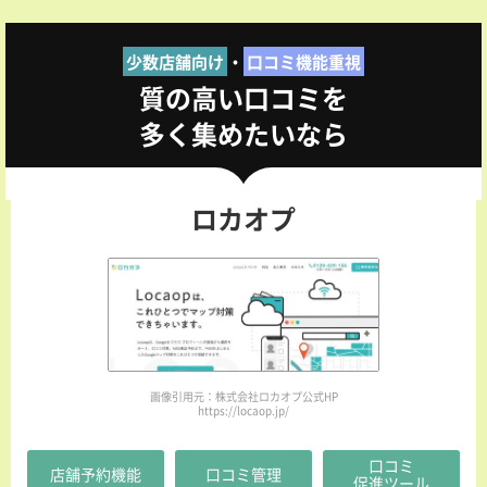
少数店舗向け
・
口コミ機能重視
質の高い口コミを
多く集めたいなら
ロカオプ
画像引用元：株式会社ロカオプ公式HP
https://locaop.jp/
口コミ
店舗予約機能
口コミ管理
促進ツール