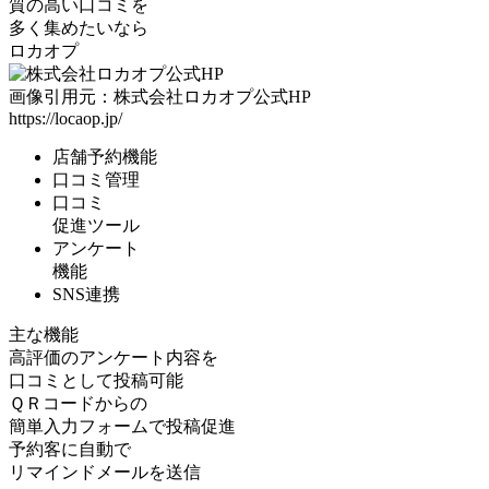
質の高い口コミを
多く集めたいなら
ロカオプ
画像引用元：株式会社ロカオプ公式HP
https://locaop.jp/
店舗予約機能
口コミ管理
口コミ
促進ツール
アンケート
機能
SNS連携
主な機能
高評価のアンケート内容を
口コミとして投稿可能
ＱＲコードからの
簡単入力フォームで投稿促進
予約客に自動で
リマインドメールを送信