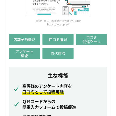
画像引用元：株式会社ロカオプ公式HP
https://locaop.jp/
口コミ
店舗予約機能
口コミ
管理
促進
ツール
アンケート
SNS連携
機能
主な機能
高評価のアンケート内容を
口コミとして投稿可能
ＱＲコードからの
簡単入力フォームで投稿促進