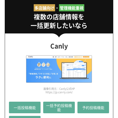
多店舗向け
・
管理機能重視
複数の店舗情報を
一括更新したいなら
Canly
画像引用元：Canly公式HP
https://jp.can-ly.com/
一括予約投稿機
一括投稿機能
予約投稿機能
能