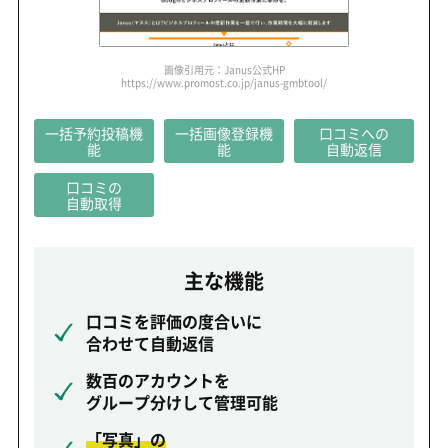
画像引用元：Janus公式HP
https://www.promost.co.jp/janus-gmbtool/
一括予約投稿機
一括画像登録機
口コミ
への
能
能
自動返信
口コミの
自動取得
主な機能
口コミを評価の度合いに
合わせて自動返信
数百のアカウントを
グループ分けして管理可能
「写真」の