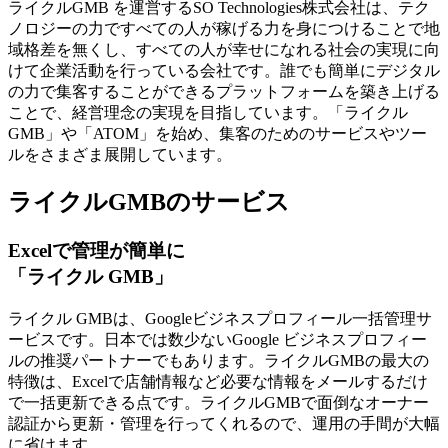
ライクルGMB を運営するSO Technologies株式会社は、テク
ノロジーの力ですべての人が稼げる力を身につけることで地
域格差を無くし、すべての人が幸せになれる社会の実現に向
けて企業活動を行っている会社です。
誰でも簡単にデジタル
の力で集客することができるプラットフォームを築き上げる
ことで、経営理念の実現を目指しています。「ライクル
GMB」や「ATOM」を始め、集客のためのサービスやツー
ルをさまざま展開しています。
ライクルGMBのサービス
Excelで管理が簡単に
「ライクル GMB」
ライクル GMBは、Googleビジネスプロフィール一括管理サ
ービスです。日本では数少ないGoogle ビジネスプロフィー
ルの推奨パートナーでもあります。ライクルGMBの
最大の
特徴は、Excelで店舗情報など必要な情報をメールするだけ
で一括更新できる点
です。ライクルGMBで面倒なオーナー
認証から更新・管理を行ってくれるので、運用の手間が大幅
に省けます。