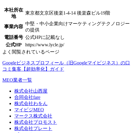
本社所在
東京都文京区後楽1-4-14 後楽森ビル19階
地
中堅・中小企業向けマーケティングテクノロジー
事業内容
の提供
電話番号
公式HPに記載なし
公式HP
https://www.lycle.jp/
よく閲覧されているページ
Googleビジネスプロフィール（旧Googleマイビジネス）の口
コミ集客【超効率化】ガイド
MEO業者一覧
株式会社山西屋
合同会社fare
株式会社わをん
マイビジMEO
マークス株式会社
株式会社プロモスト
株式会社プレート