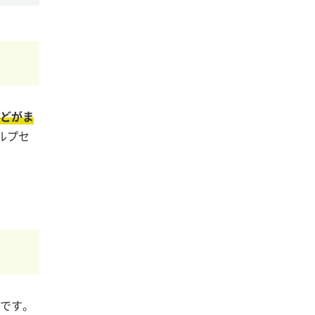
どがま
ルプセ
とです。