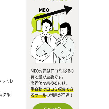
MEO対策は口コミ投稿の
質と量が重要です。
やってお
高評価を集めるには、
半自動で口コミ収集でき
解決策
るツール
の活用が早道！
Googleの