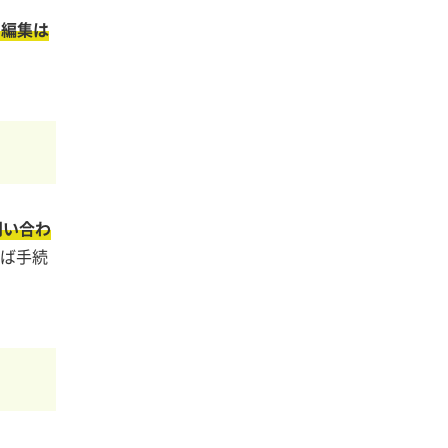
の編集は
問い合わ
れば手続
。