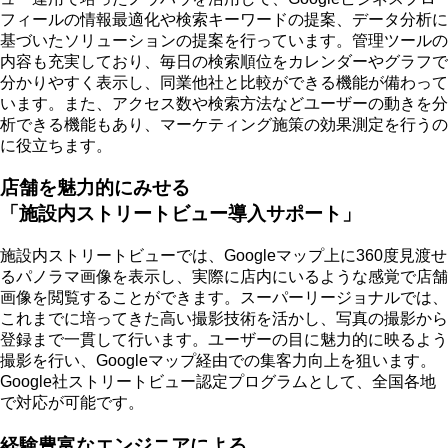
フィールの情報最適化や検索キーワードの提案、データ分析に
基づいたソリューションの提案を行っています。管理ツールの
内容も充実しており、
毎日の検索順位をカレンダーやグラフで
分かりやすく表示し、同業他社と比較ができる機能
が備わって
います。また、アクセス数や検索方法などユーザーの動きを分
析できる機能もあり、マーケティング施策の効果測定を行うの
に役立ちます。
店舗を魅力的にみせる
「施設内ストリートビュー導入サポート」
施設内ストリートビューでは、Googleマップ上に360度見渡せ
るパノラマ画像を表示し、実際に店内にいるような感覚で店舗
画像を閲覧することができます。スーパーリージョナルでは、
これまでに培ってきた高い撮影技術を活かし、
写真の撮影から
登録まで一貫して行います
。ユーザーの目に魅力的に映るよう
撮影を行い、Googleマップ経由での集客力向上を狙います。
Google社ストリートビュー認定プログラムとして、全国各地
で対応が可能です。
経験豊富なエンジニアによる