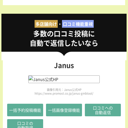
多店舗向け
・
口コミ機能重視
多数の口コミ投稿に
自動で返信したいなら
Janus
画像引用元：Janus公式HP
https://www.promost.co.jp/janus-gmbtool/
口コミへの
一括予約投稿機能
一括画像登録機能
自動返信
口コミの
自動取得